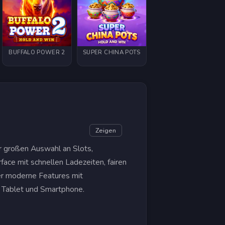
BUFFALO POWER 2
SUPER CHINA POTS
Zeigen
r großen Auswahl an Slots,
ace mit schnellen Ladezeiten, fairen
er moderne Features mit
, Tablet und Smartphone.