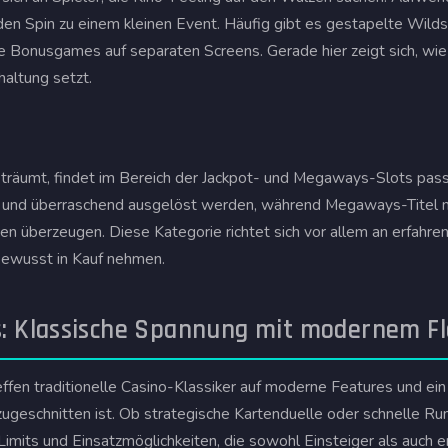
n Spin zu einem kleinen Event. Häufig gibt es gestapelte Wilds,
e Bonusgames auf separaten Screens. Gerade hier zeigt sich, wie 
altung setzt.
räumt, findet im Bereich der Jackpot- und Megaways-Slots pass
 und überraschend ausgelöst werden, während Megaways-Titel 
berzeugen. Diese Kategorie richtet sich vor allem an erfahrene
 bewusst in Kauf nehmen.
: Klassische Spannung mit modernem Fl
fen traditionelle Casino-Klassiker auf moderne Features und ein 
zugeschnitten ist. Ob strategische Kartenduelle oder schnelle Run
imits und Einsatzmöglichkeiten, die sowohl Einsteiger als auch e