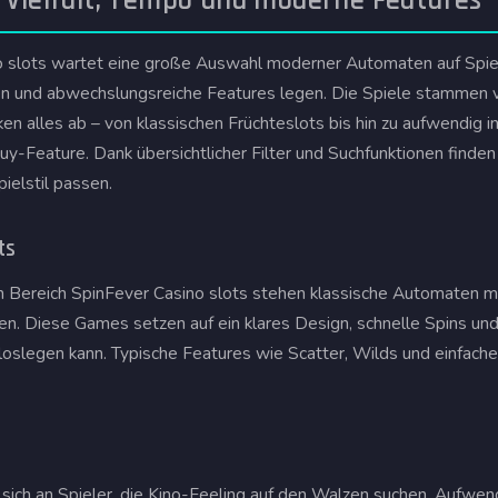
o slots wartet eine große Auswahl moderner Automaten auf Spiel
aten und abwechslungsreiche Features legen. Die Spiele stammen
en alles ab – von klassischen Früchteslots bis hin zu aufwendig 
Buy-Feature. Dank übersichtlicher Filter und Suchfunktionen finden
pielstil passen.
ts
m Bereich SpinFever Casino slots stehen klassische Automaten 
n. Diese Games setzen auf ein klares Design, schnelle Spins und 
oslegen kann. Typische Features wie Scatter, Wilds und einfach
t sich an Spieler, die Kino-Feeling auf den Walzen suchen. Aufw