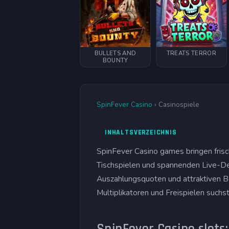
BULLETS AND
TREATS TERROR
BOUNTY
SpinFever Casino
› Casinospiele
INHALTSVERZEICHNIS
SpinFever Casino games bringen frisc
Tischspielen und spannenden Live-Deal
Auszahlungsquoten und attraktiven B
Multiplikatoren und Freispielen such
SpinFever Casino slots