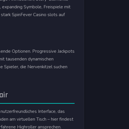
 expanding Symbole, Freispiele mit
stark SpinFever Casino slots auf
ende Optionen. Progressive Jackpots
mit tausenden dynamischen
 Spieler, die Nervenkitzel suchen
air
nutzerfreundliches Interface, das
den am virtuellen Tisch – hier findest
rfahrene Highroller ansprechen.