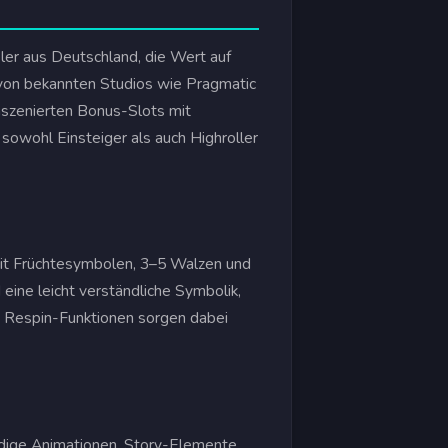
er aus Deutschland, die Wert auf
 von bekannten Studios wie Pragmatic
inszenierten Bonus-Slots mit
 sowohl Einsteiger als auch Highroller
mit Früchtesymbolen, 3–5 Walzen und
eine leicht verständliche Symbolik,
e Respin-Funktionen sorgen dabei
endige Animationen, Story-Elemente