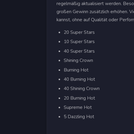
regelmäßig aktualisiert werden. Beson
großen Gewinn zusätzlich erhöhen. Vie
kannst, ohne auf Qualität oder Perfor
20 Super Stars
10 Super Stars
40 Super Stars
Shining Crown
Burning Hot
40 Burning Hot
40 Shining Crown
20 Burning Hot
Supreme Hot
5 Dazzling Hot