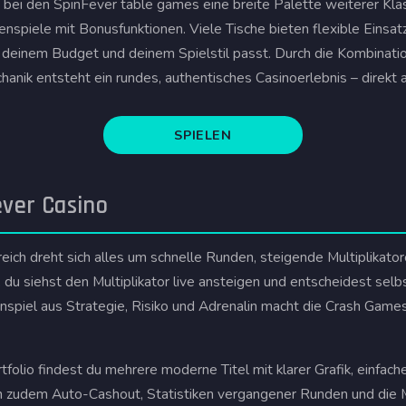
bei den SpinFever table games eine breite Palette weiterer Klass
enspiele mit Bonusfunktionen. Viele Tische bieten flexible Ein
deinem Budget und deinem Spielstil passt. Durch die Kombination 
anik entsteht ein rundes, authentisches Casinoerlebnis – direkt 
SPIELEN
ver Casino
eich dreht sich alles um schnelle Runden, steigende Multiplika
, du siehst den Multiplikator live ansteigen und entscheidest sel
spiel aus Strategie, Risiko und Adrenalin macht die Crash Games
olio findest du mehrere moderne Titel mit klarer Grafik, einfach
n zudem Auto-Cashout, Statistiken vergangener Runden und die Mö