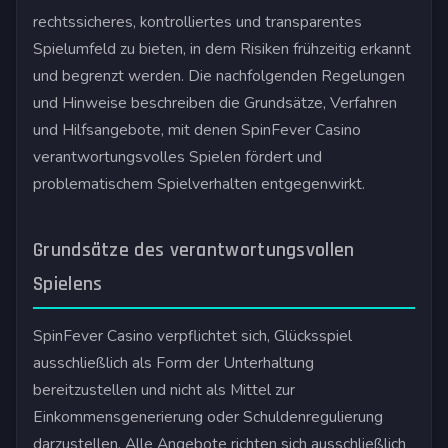
rechtssicheres, kontrolliertes und transparentes
Spielumfeld zu bieten, in dem Risiken frühzeitig erkannt
und begrenzt werden. Die nachfolgenden Regelungen
und Hinweise beschreiben die Grundsätze, Verfahren
und Hilfsangebote, mit denen SpinFever Casino
verantwortungsvolles Spielen fördert und
problematischem Spielverhalten entgegenwirkt.
Grundsätze des verantwortungsvollen
Spielens
SpinFever Casino verpflichtet sich, Glücksspiel
ausschließlich als Form der Unterhaltung
bereitzustellen und nicht als Mittel zur
Einkommensgenerierung oder Schuldenregulierung
darzustellen. Alle Angebote richten sich ausschließlich