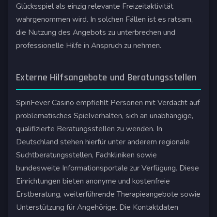
Glücksspiel als einzig relevante Freizeitaktivität
wahrgenommen wird. In solchen Fällen ist es ratsam,
die Nutzung des Angebots zu unterbrechen und
professionelle Hilfe in Anspruch zu nehmen.
Externe Hilfsangebote und Beratungsstellen
SpinFever Casino empfiehlt Personen mit Verdacht auf
problematisches Spielverhalten, sich an unabhängige,
qualifizierte Beratungsstellen zu wenden. In
Deutschland stehen hierfür unter anderem regionale
Suchtberatungsstellen, Fachkliniken sowie
bundesweite Informationsportale zur Verfügung. Diese
Einrichtungen bieten anonyme und kostenfreie
Erstberatung, weiterführende Therapieangebote sowie
Unterstützung für Angehörige. Die Kontaktdaten