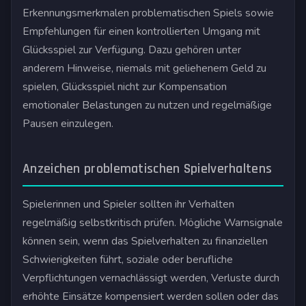
Erkennungsmerkmalen problematischen Spiels sowie
Empfehlungen für einen kontrollierten Umgang mit
Glücksspiel zur Verfügung. Dazu gehören unter
anderem Hinweise, niemals mit geliehenem Geld zu
spielen, Glücksspiel nicht zur Kompensation
emotionaler Belastungen zu nutzen und regelmäßige
Pausen einzulegen.
Anzeichen problematischen Spielverhaltens
Spielerinnen und Spieler sollten ihr Verhalten
regelmäßig selbstkritisch prüfen. Mögliche Warnsignale
können sein, wenn das Spielverhalten zu finanziellen
Schwierigkeiten führt, soziale oder berufliche
Verpflichtungen vernachlässigt werden, Verluste durch
erhöhte Einsätze kompensiert werden sollen oder das