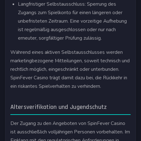
Langfristiger Selbstausschluss: Sperrung des
Zugangs zum Spielkonto für einen längeren oder
unbefristeten Zeitraum. Eine vorzeitige Aufhebung
ist regelmäßig ausgeschlossen oder nur nach
erneuter, sorgfältiger Prüfung zulässig.
Während eines aktiven Selbstausschlusses werden
marketingbezogene Mitteilungen, soweit technisch und
rechtlich möglich, eingeschränkt oder unterbunden.
SpinFever Casino trägt damit dazu bei, die Rückkehr in
ein riskantes Spielverhalten zu verhindern.
Altersverifikation und Jugendschutz
Der Zugang zu den Angeboten von SpinFever Casino
ist ausschließlich volljährigen Personen vorbehalten. Im
Einklang mit den regulatorischen Anforderungen in