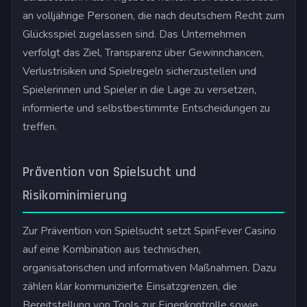
an volljährige Personen, die nach deutschem Recht zum
Glücksspiel zugelassen sind. Das Unternehmen
verfolgt das Ziel, Transparenz über Gewinnchancen,
Verlustrisiken und Spielregeln sicherzustellen und
Spielerinnen und Spieler in die Lage zu versetzen,
informierte und selbstbestimmte Entscheidungen zu
treffen.
Prävention von Spielsucht und
Risikominimierung
Zur Prävention von Spielsucht setzt SpinFever Casino
auf eine Kombination aus technischen,
organisatorischen und informativen Maßnahmen. Dazu
zählen klar kommunizierte Einsatzgrenzen, die
Bereitstellung von Tools zur Eigenkontrolle sowie