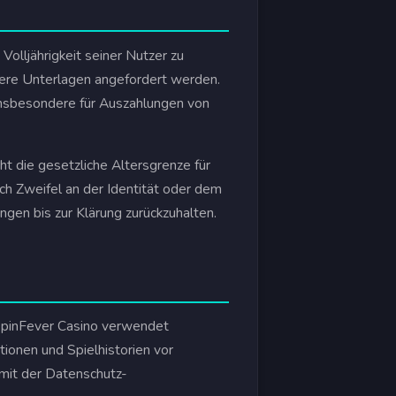
Volljährigkeit seiner Nutzer zu
ere Unterlagen angefordert werden.
 insbesondere für Auszahlungen von
t die gesetzliche Altersgrenze für
ch Zweifel an der Identität oder dem
gen bis zur Klärung zurückzuhalten.
. SpinFever Casino verwendet
ionen und Spielhistorien vor
 mit der Datenschutz-