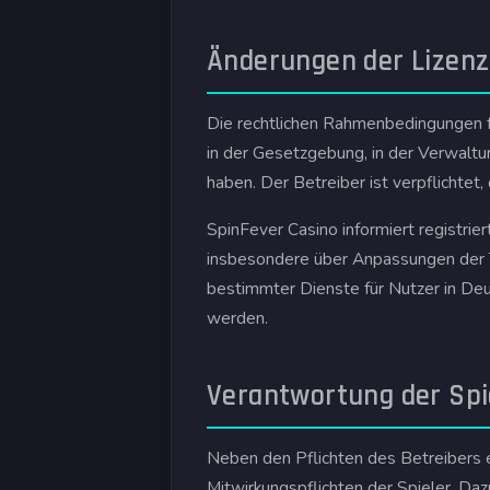
Änderungen der Lizenz
Die rechtlichen Rahmenbedingungen f
in der Gesetzgebung, in der Verwalt
haben. Der Betreiber ist verpflichtet
SpinFever Casino informiert registri
insbesondere über Anpassungen der 
bestimmter Dienste für Nutzer in Deu
werden.
Verantwortung der Spi
Neben den Pflichten des Betreibers e
Mitwirkungspflichten der Spieler. D