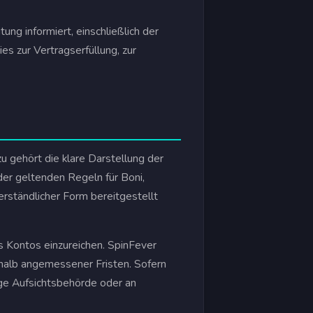
g informiert, einschließlich der
s zur Vertragserfüllung, zur
u gehört die klare Darstellung der
er geltenden Regeln für Boni,
rständlicher Form bereitgestellt
s Kontos einzureichen. SpinFever
halb angemessener Fristen. Sofern
dige Aufsichtsbehörde oder an