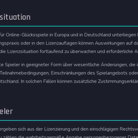
situation
ür Online-Glücksspiele in Europa und in Deutschland unterlieg
ungspraxis oder in den Lizenzauflagen können Auswirkungen auf 
, die Lizenzsituation fortlaufend zu überwachen und erforderlich
erte Spieler in geeigneter Form über wesentliche Änderungen, die
Teilnahmebedingungen, Einschränkungen des Spielangebots oder 
tschland. In solchen Fällen können zusätzliche Zustimmungserklär
eler
rgeben sich aus der Lizenzierung und den einschlägigen Rechtsvo
azu zählen die wahrheitsgemäße Angabe personenbezogener Daten