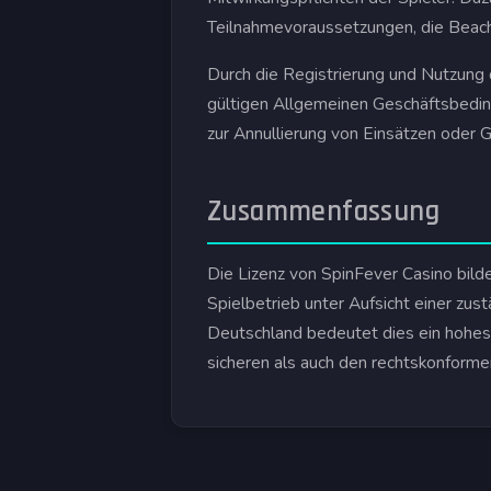
Teilnahmevoraussetzungen, die Beach
Durch die Registrierung und Nutzung
gültigen Allgemeinen Geschäftsbedin
zur Annullierung von Einsätzen oder 
Zusammenfassung
Die Lizenz von SpinFever Casino bild
Spielbetrieb unter Aufsicht einer zus
Deutschland bedeutet dies ein hohes
sicheren als auch den rechtskonforme