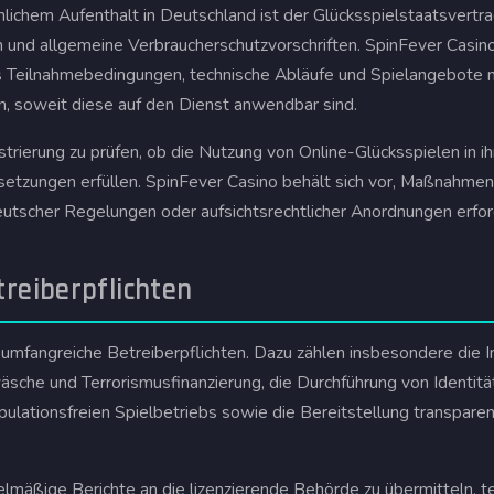
ichem Aufenthalt in Deutschland ist der Glücksspielstaatsvertr
und allgemeine Verbraucherschutzvorschriften. SpinFever Casino
ss Teilnahmebedingungen, technische Abläufe und Spielangebote m
, soweit diese auf den Dienst anwendbar sind.
gistrierung zu prüfen, ob die Nutzung von Online-Glücksspielen in 
ssetzungen erfüllen. SpinFever Casino behält sich vor, Maßnahme
eutscher Regelungen oder aufsichtsrechtlicher Anordnungen erforde
reiberpflichten
h umfangreiche Betreiberpflichten. Dazu zählen insbesondere die
che und Terrorismusfinanzierung, die Durchführung von Identität
ulationsfreien Spielbetriebs sowie die Bereitstellung transparen
egelmäßige Berichte an die lizenzierende Behörde zu übermitteln,