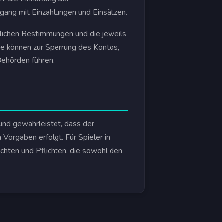
ang mit Einzahlungen und Einsätzen.
zlichen Bestimmungen und die jeweils
e können zur Sperrung des Kontos,
Behörden führen.
und gewährleistet, dass der
Vorgaben erfolgt. Für Spieler in
chten und Pflichten, die sowohl den