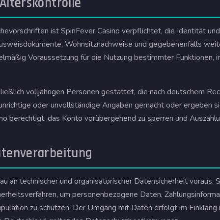
Alterskontrolle
orschriften ist SpinFever Casino verpflichtet, die Identität und 
e Ausweisdokumente, Wohnsitznachweise und gegebenenfalls weit
regelmäßig Voraussetzung für die Nutzung bestimmter Funktionen,
ießlich volljährigen Personen gestattet, die nach deutschem Rech
unrichtige oder unvollständige Angaben gemacht oder ergeben si
ino berechtigt, das Konto vorübergehend zu sperren und Auszahlun
atenverarbeitung
eau an technischer und organisatorischer Datensicherheit voraus
herheitsverfahren, um personenbezogene Daten, Zahlungsinformat
ipulation zu schützen. Der Umgang mit Daten erfolgt im Einklang