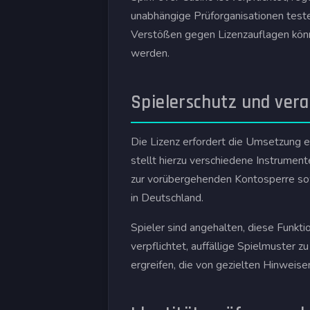
unabhängige Prüforganisationen teste
Verstößen gegen Lizenzauflagen könne
werden.
Spielerschutz und ver
Die Lizenz erfordert die Umsetzung e
stellt hierzu verschiedene Instrument
zur vorübergehenden Kontosperre sow
in Deutschland.
Spieler sind angehalten, diese Funktio
verpflichtet, auffällige Spielmuster 
ergreifen, die von gezielten Hinweis