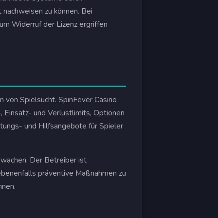
t nachweisen zu können. Bei
m Widerruf der Lizenz ergriffen
n von Spielsucht. SpinFever Casino
, Einsatz- und Verlustlimits, Optionen
ungs- und Hilfsangebote für Spieler
erwachen. Der Betreiber ist
gegebenenfalls präventive Maßnahmen zu
nnen.