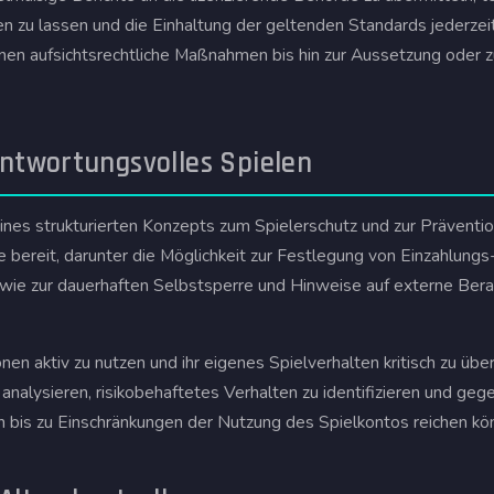
n zu lassen und die Einhaltung der geltenden Standards jederzei
n aufsichtsrechtliche Maßnahmen bis hin zur Aussetzung oder zu
antwortungsvolles Spielen
ines strukturierten Konzepts zum Spielerschutz und zur Präventio
e bereit, darunter die Möglichkeit zur Festlegung von Einzahlungs-
ie zur dauerhaften Selbstsperre und Hinweise auf externe Berat
nen aktiv zu nutzen und ihr eigenes Spielverhalten kritisch zu üb
zu analysieren, risikobehaftetes Verhalten zu identifizieren und 
en bis zu Einschränkungen der Nutzung des Spielkontos reichen kö