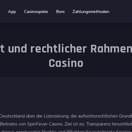
o
App
Casinospiele
Boni
Zahlungsmethoden
ht und rechtlicher Rahme
Casino
 Deutschland über die Lizenzierung, die aufsichtsrechtlichen Gru
triebs von SpinFever Casino. Ziel ist es, Transparenz hinsichtli